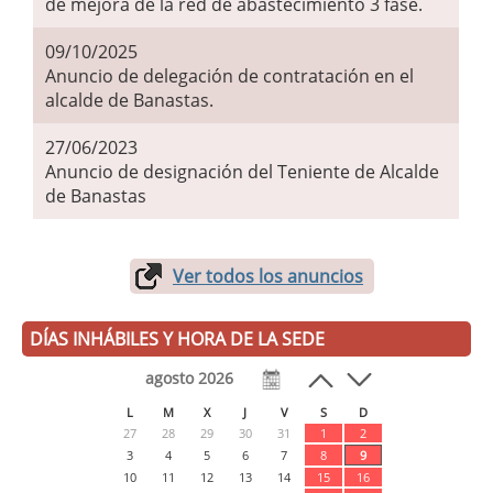
de mejora de la red de abastecimiento 3 fase.
09/10/2025
Anuncio de delegación de contratación en el
alcalde de Banastas.
27/06/2023
Anuncio de designación del Teniente de Alcalde
de Banastas
Ver todos los anuncios
DÍAS INHÁBILES Y HORA DE LA SEDE
agosto 2026
L
M
X
J
V
S
D
27
28
29
30
31
1
2
3
4
5
6
7
8
9
10
11
12
13
14
15
16