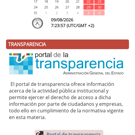
17
18
19
20
21
22
23
24
25
26
27
28
29
30
31
1
2
3
4
5
6
09/08/2026
7:
23
:58
(UTC/GMT +2)
TRANSPARENCIA
El portal de transparencia ofrece información
acerca de la actividad pública institucional y
permite ejercer el derecho de acceso a dicha
información por parte de ciudadanos y empresas,
todo ello en cumplimiento de la normativa vigente
en esta materia.
Portal de transparencia